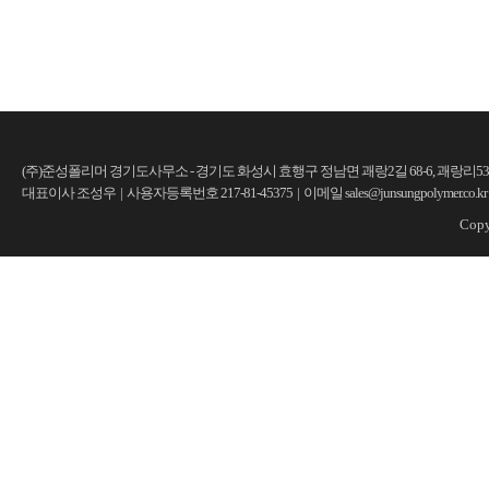
(주)준성폴리머 경기도사무소 - 경기도 화성시 효행구 정남면 괘랑2길 68-6, 괘랑리530-12
대표이사 조성우 | 사용자등록번호 217-81-45375 | 이메일 sales@junsungpolymer.co.kr 
Copy